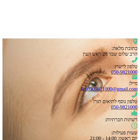
כתובת מלאה:
הרב שלום שבזי 28 ראש העין
טלפון לייעוץ:
050-9821000
מייל:
RS0509821000@gmail.com
טלפון נוסף לתיאום תור:
050-9821000
רשתות חברתיות:
שעות פעילות:
יום ראשון:
14:00 - 21:00